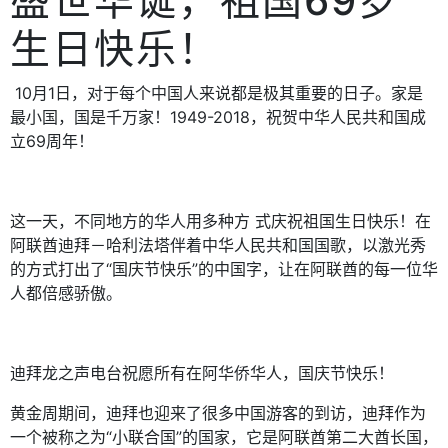
盛世华诞，祖国
69
岁
生日快乐！
10
月
1
日，对于每个中国人来说都是极其重要的日子。家是
最小国，国是千万家！
1949-2018
，祝贺中华人民共和国成
立
69
周年！
这一天，不同地方的华人用多种方
式庆祝祖国生日快乐！在
阿联酋迪拜－哈利法塔伴着中华人民共和国国歌，以激光秀
的方式打出了
“
国庆节快乐
”
的中国字，让在阿联酋的每一位华
人都倍感骄傲。
迪拜龙之声电台祝愿所有在阿华侨华人，国庆节快乐！
黄金周期间，迪拜也迎来了很多中国游客的到访，迪拜作为
一个被称之为
“
小联合国
”
的国家，它是阿联酋第二大酋长国，