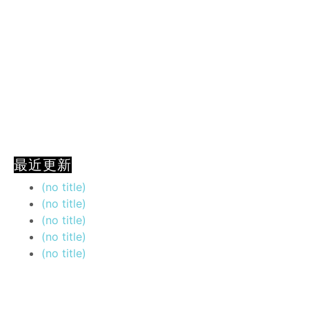
最近更新
(no title)
(no title)
(no title)
(no title)
(no title)