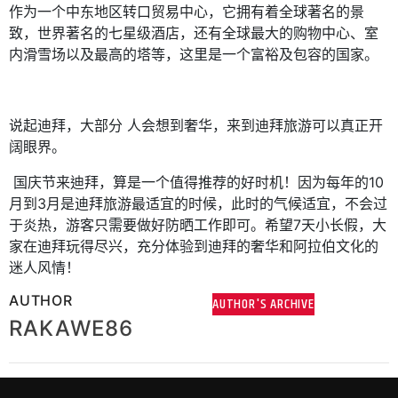
作为一个中东地区转口贸易中心，它拥有着全球著名的景
致，世界著名的七星级酒店，还有全球最大的购物中心、室
内滑雪场以及最高的塔等，这里是一个富裕及包容的国家。
说起迪拜，大部分
人会想到奢华，来到迪拜旅游可以真正开
阔眼界。
国庆节来
迪拜
，算是一个值得推荐的好时机！因为
每年的
10
月到
3
月是迪拜旅游最适宜的时候，此时的气候适宜，不会过
于炎热，游客只需要做好防晒工作即可。希望
7
天小长假，大
家在迪拜玩得尽兴，充分体验到迪拜的奢华和阿拉伯文化的
迷人风情！
AUTHOR
AUTHOR'S ARCHIVE
RAKAWE86