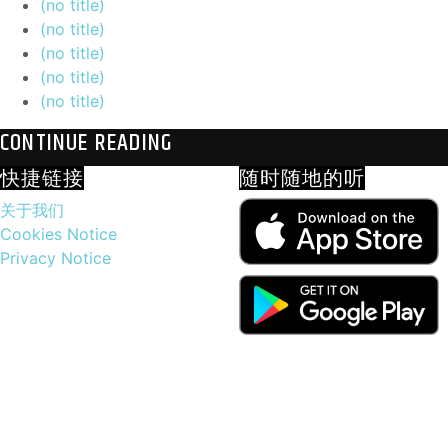
(no title)
(no title)
(no title)
(no title)
(no title)
CONTINUE READING
快捷链接
随时随地的听
关于我们
Cookies Notice
Privacy Notice