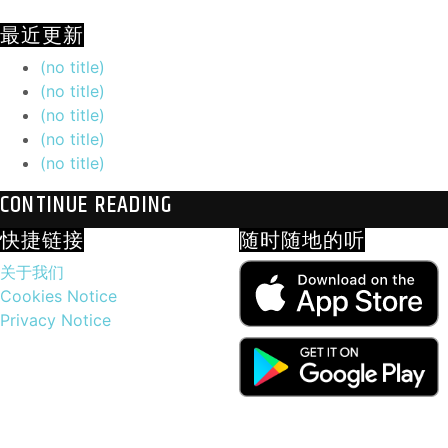
最近更新
(no title)
(no title)
(no title)
(no title)
(no title)
CONTINUE READING
快捷链接
随时随地的听
关于我们
Cookies Notice
Privacy Notice