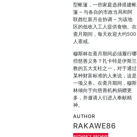
型帐篷，一些家庭选择搭建帐
篷 – 与各自的市政当局和阿
联酋红新月会协调 – 为该地
区的低收入工人提供食物。在
斋月期间，每天欢迎大约500
人斋戒。
穆斯林在斋月期间必须履行哪
些慈善义务？扎卡特是伊斯兰
教的五大支柱之一，对于通过
某种财富标准的人来说，这是
一项义务。在斋月期间，穆斯
林倾向于向慈善机构捐赠更
多，并邀请人们进入奉献精
神。
AUTHOR
RAKAWE86
AUTHOR'S ARCHIVE