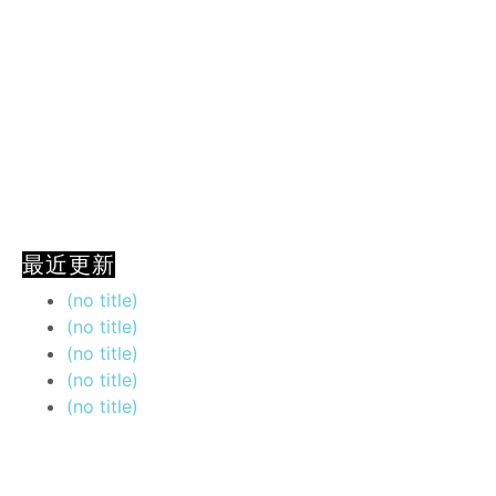
最近更新
(no title)
(no title)
(no title)
(no title)
(no title)