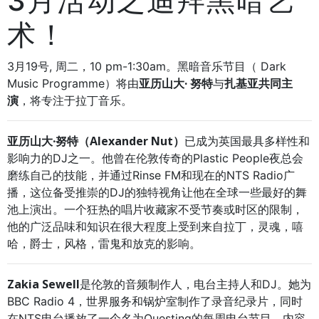
3月活动之迪拜黑暗艺
术！
3月19号, 周二，10 pm-1:30am。
黑暗音乐节目（ Dark
亚历山大·
努特
扎基亚共同主
Music Programme）将由
与
演
，将专注于拉丁音乐。
亚历山大·努特（Alexander Nut）
已成为英国最具多样性和
影响力的DJ之一。他曾在伦敦传奇的Plastic People夜总会
磨练自己的技能，并通过Rinse FM和现在的NTS Radio广
播，这位备受推崇的DJ的独特视角让他在全球一些最好的舞
池上演出。一个狂热的唱片收藏家不受节奏或时区的限制，
他的广泛品味和知识在很大程度上受到来自拉丁，灵魂，嘻
哈，爵士，风格，雷鬼和放克的影响。
Zakia Sewell
是伦敦的音频制作人，电台主持人和DJ。她为
BBC Radio 4，世界服务和锅炉室制作了录音纪录片，同时
在NTS电台播放了一个名为Questing的每周电台节目，内容