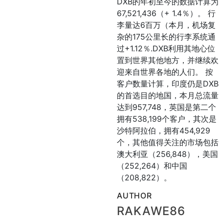
DXB的年初至今的数据计算为
67,521,436（+ 1.4％）。 行
李量达6百万（本月，机场复
杂的175公里长的行李系统通
过+1.12％.DXB利用其地心位
置到世界其他地方，并继续欢
迎来自世界各地的人们。 按
客户数量计算，印度仍是DXB
的首选目的地国，本月总流量
达到957,748，英国是第二个
拥有538,199个客户，其次是
沙特阿拉伯，拥有454,929
个，其他值得关注的市场包括
澳大利亚（256,848），美国
（252,264）和中国
（208,822）。
AUTHOR
RAKAWE86