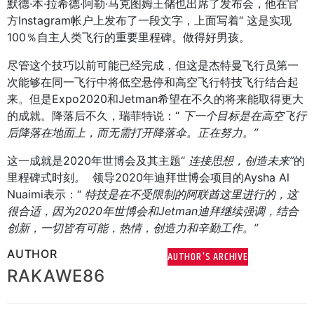
默德·本·拉希德·阿勒·马克图姆王储也出席了发布会，他在官
方Instagram帐户上发布了一段文字，上面写着“ 这是实现
100％自主人类飞行的重要里程碑。做得好男孩。
尽管这个技巧以前可能已经完成，但这是杰特曼飞行员第一
次能够在同一飞行中将低空悬停和高空飞行特技飞行结合起
来。但是Expo2020和Jetman希望在不久的将来能取得更大
的成就。降落后不久，瑞菲特说：“
下一个目标是在高空飞行
后降落在地面上，而无需打开降落伞。正在努力。”
这一成就是2020年世博会及其主题“
连接思想，创造未来”
的
里程碑式时刻
。
领导2020年迪拜世博会项目的Aysha Al
Nuaimi表示：“
特技是在不受限制的阿联酋这里进行的，这
很合适，因为
2020年世博会和Jetman迪拜继续强调，结合
创新，一切皆有可能，热情，创造力和辛勤工作。”
AUTHOR
AUTHOR'S ARCHIVE
RAKAWE86