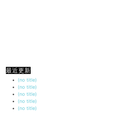
最近更新
(no title)
(no title)
(no title)
(no title)
(no title)