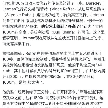
们实现100％自动人类飞行的使命又迈进了一步。Daredevil
Jetman飞行员文斯·瑞菲特（Vince Reffet）从迪拜高空跳伞
（Skydive Dubai）跑道成功起飞，转为高空飞行。Jetman
配备了由四个微型喷气发动机驱动的碳纤维机翼。他唯一的
他实际上得到了多高？
控制权就是他的身体。
他到达了大约
1800m的高度，是哈利法塔（Burj Khalifa）的两倍。这个里
程碑证明，Jetman现在可以从站立状态开始直接向上飞行，
而无需高架平台。
根据新闻稿，Reffet在阿拉伯海湾的水面上方五米处徘徊了
100秒。确保他完全控制后，雷菲特着陆并再次起飞，朝着朱
美拉海滩住宅缓慢地发展速度和高度。他的平均速度为240
kmh，其中他能够在八秒内爬升到100m到空中，在12秒内爬
升到200m，在19秒内爬升到500m，在30秒内爬升到
1000m。是的 那太快了。
他的整个经历持续了三分钟，在打开降落伞并降落在迪拜高
空跳伞之前，他在1800m高空以滚转和圈转结束了特技。这
是所有荣耀中的超酷特技…迪拜王储HH谢赫·哈姆丹·本·穆罕