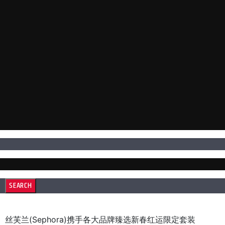
丝芙兰(Sephora)携手各大品牌臻选新春红运限定套装