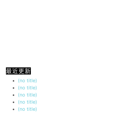
最近更新
(no title)
(no title)
(no title)
(no title)
(no title)