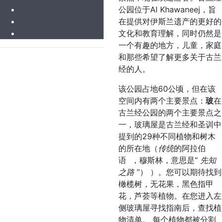
公园位于Al Khawaneej，旨
在提供对伊斯兰遗产的更好的
文化和教育理解，同时仍然是
一个有趣的地方，儿童，家庭
和那些希望了解更多关于古兰
经的人。
该公园占地60公顷，但在该
玻
空间内有两个主要景点：
在
古兰经公园的两个主要景点之
一，玻璃屋是古兰经和圣训中
提到的29种不同植物和树木
的所在地（
传统
的阿拉伯
语 ，穆斯林，意思是“
先知
之路
”） ）。您可以期待找到
橄榄树，无花果，黑色指甲
花，芦荟等植物。在您进入左
侧玻璃屋寻找指南后，查找植
物清单。 每个植物都被分割