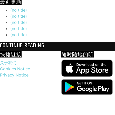
最近更新
(no title)
(no title)
(no title)
(no title)
(no title)
CONTINUE READING
快捷链接
随时随地的听
关于我们
Cookies Notice
Privacy Notice