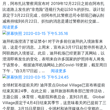
月，阿布扎比警察局宣布对 2019年12月22日之前在阿布扎
比道路上发生的“非危险”违规行为处以50％的折扣。该计划
原定于3月22日完成，但阿布扎比警察总司令部现已确认削
减将持续到6月22日。折扣的消息是通过警察的社交媒...
阅读更多
迪拜机场澄清了签证禁令! 对于许多前往迪拜的入境旅客来
说，这是个好消息。上周末，宣布从3月17日起暂停所有进入
阿联酋的入境签证。此后，迪拜机场已经更新了其网站，以
澄清即将发生的变化，表明来自许多国家的护照持有人将免
于该禁令。 根据迪拜机场网站上的Covid-19更新，截至周日
下午，“自3月17日起，...
阅读更多
全球村宣布提前关闭! 迪拜景点Global Village已宣布将提前
结束其第24季。在此之前，迪拜旅游和商务部已暂停活动，
主题公园，体育馆，电影院和夜总会，直到3月底。 Global
Village原定于4月4日结束其季节，这意味着关闭已提前了三
个星期。3月15日星期日，全球村和迪拜媒体办公室都在...